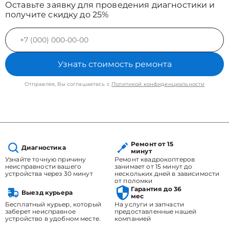
Оставьте заявку для проведения диагностики и
получите скидку до 25%
Узнать стоимость ремонта
Отправляя, Вы соглашаетесь с
Политикой конфиденциальности
Ремонт от 15
Диагностика
минут
Узнайте точную причину
Ремонт квадрокоптеров
неисправности вашего
занимает от 15 минут до
устройства через 30 минут
нескольких дней в зависимости
от поломки
Гарантия до 36
Выезд курьера
мес
Бесплатный курьер, который
На услуги и запчасти
заберет неисправное
предоставленные нашей
устройство в удобном месте.
компанией