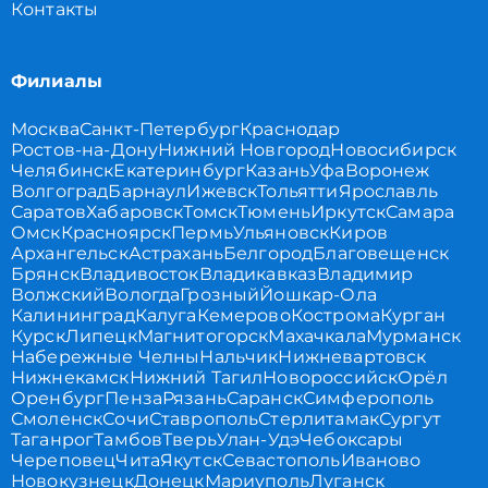
Контакты
Филиалы
Москва
Санкт-Петербург
Краснодар
Ростов-на-Дону
Нижний Новгород
Новосибирск
Челябинск
Екатеринбург
Казань
Уфа
Воронеж
Волгоград
Барнаул
Ижевск
Тольятти
Ярославль
Саратов
Хабаровск
Томск
Тюмень
Иркутск
Самара
Омск
Красноярск
Пермь
Ульяновск
Киров
Архангельск
Астрахань
Белгород
Благовещенск
Брянск
Владивосток
Владикавказ
Владимир
Волжский
Вологда
Грозный
Йошкар-Ола
Калининград
Калуга
Кемерово
Кострома
Курган
Курск
Липецк
Магнитогорск
Махачкала
Мурманск
Набережные Челны
Нальчик
Нижневартовск
Нижнекамск
Нижний Тагил
Новороссийск
Орёл
Оренбург
Пенза
Рязань
Саранск
Симферополь
Смоленск
Сочи
Ставрополь
Стерлитамак
Сургут
Таганрог
Тамбов
Тверь
Улан-Удэ
Чебоксары
Череповец
Чита
Якутск
Севастополь
Иваново
Новокузнецк
Донецк
Мариуполь
Луганск