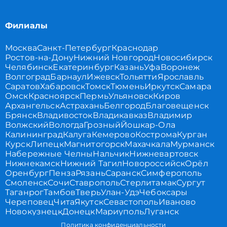
Филиалы
Москва
Санкт-Петербург
Краснодар
Ростов-на-Дону
Нижний Новгород
Новосибирск
Челябинск
Екатеринбург
Казань
Уфа
Воронеж
Волгоград
Барнаул
Ижевск
Тольятти
Ярославль
Саратов
Хабаровск
Томск
Тюмень
Иркутск
Самара
Омск
Красноярск
Пермь
Ульяновск
Киров
Архангельск
Астрахань
Белгород
Благовещенск
Брянск
Владивосток
Владикавказ
Владимир
Волжский
Вологда
Грозный
Йошкар-Ола
Калининград
Калуга
Кемерово
Кострома
Курган
Курск
Липецк
Магнитогорск
Махачкала
Мурманск
Набережные Челны
Нальчик
Нижневартовск
Нижнекамск
Нижний Тагил
Новороссийск
Орёл
Оренбург
Пенза
Рязань
Саранск
Симферополь
Смоленск
Сочи
Ставрополь
Стерлитамак
Сургут
Таганрог
Тамбов
Тверь
Улан-Удэ
Чебоксары
Череповец
Чита
Якутск
Севастополь
Иваново
Новокузнецк
Донецк
Мариуполь
Луганск
Политика конфиденциальности