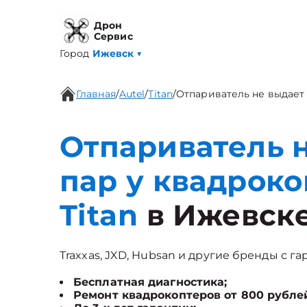
Дрон
Сервис
Город
Ижевск
▼
Главная
/
Autel
/
Titan
/
Отпариватель не выдает
Отпариватель 
пар у квадроко
Titan
в Ижевск
Traxxas, JXD, Hubsan и другие бренды с га
Бесплатная диагностика;
Ремонт квадрокоптеров от 800 рубле