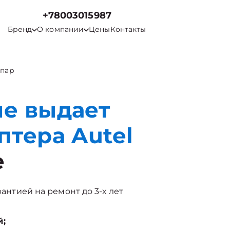
+78003015987
Бренд
О компании
Цены
Контакты
 пар
не выдает
птера Autel
е
рантией на ремонт до 3-х лет
й;