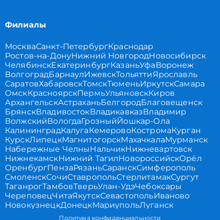
Филиалы
Москва
Санкт-Петербург
Краснодар
Ростов-на-Дону
Нижний Новгород
Новосибирск
Челябинск
Екатеринбург
Казань
Уфа
Воронеж
Волгоград
Барнаул
Ижевск
Тольятти
Ярославль
Саратов
Хабаровск
Томск
Тюмень
Иркутск
Самара
Омск
Красноярск
Пермь
Ульяновск
Киров
Архангельск
Астрахань
Белгород
Благовещенск
Брянск
Владивосток
Владикавказ
Владимир
Волжский
Вологда
Грозный
Йошкар-Ола
Калининград
Калуга
Кемерово
Кострома
Курган
Курск
Липецк
Магнитогорск
Махачкала
Мурманск
Набережные Челны
Нальчик
Нижневартовск
Нижнекамск
Нижний Тагил
Новороссийск
Орёл
Оренбург
Пенза
Рязань
Саранск
Симферополь
Смоленск
Сочи
Ставрополь
Стерлитамак
Сургут
Таганрог
Тамбов
Тверь
Улан-Удэ
Чебоксары
Череповец
Чита
Якутск
Севастополь
Иваново
Новокузнецк
Донецк
Мариуполь
Луганск
Политика конфиденциальности