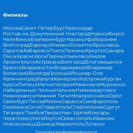
Филиалы
Москва
Санкт-Петербург
Краснодар
Ростов-на-Дону
Нижний Новгород
Новосибирск
Челябинск
Екатеринбург
Казань
Уфа
Воронеж
Волгоград
Барнаул
Ижевск
Тольятти
Ярославль
Саратов
Хабаровск
Томск
Тюмень
Иркутск
Самара
Омск
Красноярск
Пермь
Ульяновск
Киров
Архангельск
Астрахань
Белгород
Благовещенск
Брянск
Владивосток
Владикавказ
Владимир
Волжский
Вологда
Грозный
Йошкар-Ола
Калининград
Калуга
Кемерово
Кострома
Курган
Курск
Липецк
Магнитогорск
Махачкала
Мурманск
Набережные Челны
Нальчик
Нижневартовск
Нижнекамск
Нижний Тагил
Новороссийск
Орёл
Оренбург
Пенза
Рязань
Саранск
Симферополь
Смоленск
Сочи
Ставрополь
Стерлитамак
Сургут
Таганрог
Тамбов
Тверь
Улан-Удэ
Чебоксары
Череповец
Чита
Якутск
Севастополь
Иваново
Новокузнецк
Донецк
Мариуполь
Луганск
Политика конфиденциальности