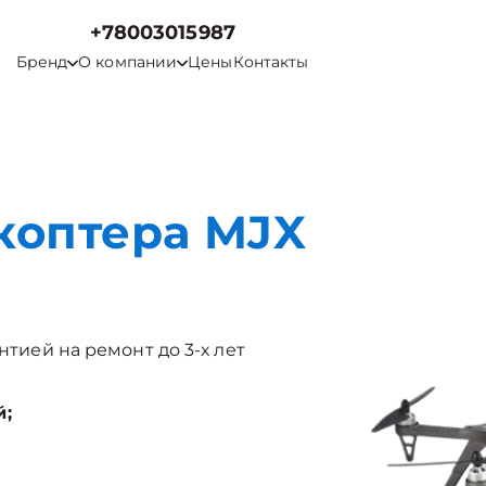
+78003015987
Бренд
О компании
Цены
Контакты
коптера MJX
нтией на ремонт до 3-х лет
й;