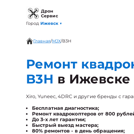
Дрон
Сервис
Город
Ижевск
▼
Главная
/
MJX
/
B3H
Ремонт квадро
B3H
в Ижевске
Xiro, Yuneec, 4DRC и другие бренды с гара
Бесплатная диагностика;
Ремонт квадрокоптеров от 800 рубле
До 3-х лет гарантии;
Быстрый выезд мастера;
80% ремонтов - в день обращения;