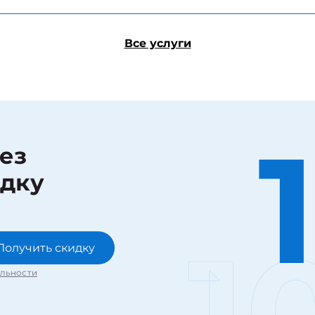
Все услуги
рез
идку
1
Получить скидку
льности