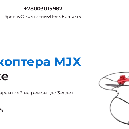
+78003015987
Бренд
О компании
Цены
Контакты
коптера MJX
ке
гарантией на ремонт до 3-х лет
й;