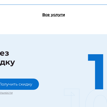
Все услуги
рез
идку
1
Получить скидку
льности