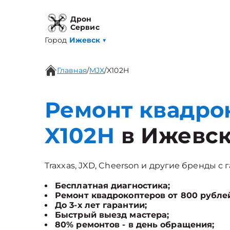
Дрон
Сервис
Город
Ижевск
▼
Главная
/
MJX
/
X102H
Ремонт квадро
X102H
в Ижевс
Traxxas, JXD, Cheerson и другие бренды с 
Бесплатная диагностика;
Ремонт квадрокоптеров от 800 рубле
До 3-х лет гарантии;
Быстрый выезд мастера;
80% ремонтов - в день обращения;