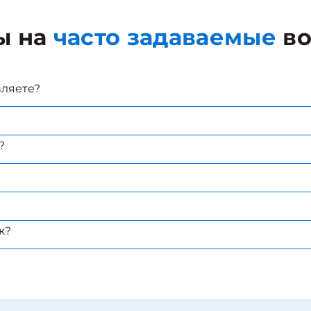
ы на
часто задаваемые
во
вляете?
?
к?