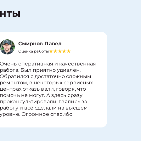
енты
Смирнов Павел
Оценка работы
О
Очень оперативная и качественная
Работу 
работа. Был приятно удивлён.
вопросы
Обратился с достаточно сложным
такие п
ремонтом, в некоторых сервисных
только 
центрах отказывали, говоря, что
информ
помочь не могут. А здесь сразу
оставит
проконсультировали, взялись за
здорово
работу и всё сделали на высшем
уровне. Огромное спасибо!