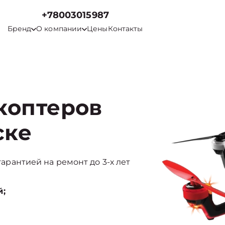
+78003015987
Бренд
О компании
Цены
Контакты
коптеров
ске
 гарантией на ремонт до 3-х лет
й;