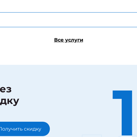
Все услуги
рез
идку
Получить скидку