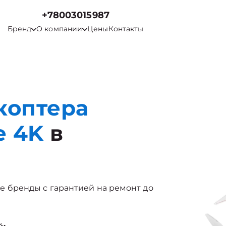
+78003015987
Бренд
О компании
Цены
Контакты
коптера
e 4K
в
угие бренды с гарантией на ремонт до