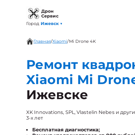
Дрон
Сервис
Город
Ижевск
▼
Главная
/
Xiaomi
/
Mi Drone 4K
Ремонт квадро
Xiaomi Mi Dron
Ижевске
XK Innovations, SPL, Vlastelin Nebes и др
3-х лет
Бесплатная диагностика;