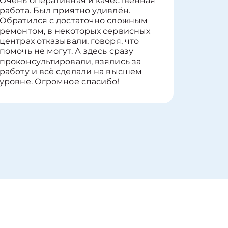
Очень оперативная и качественная
Работу 
работа. Был приятно удивлён.
вопросы
Обратился с достаточно сложным
такие п
ремонтом, в некоторых сервисных
только 
центрах отказывали, говоря, что
информ
помочь не могут. А здесь сразу
оставит
проконсультировали, взялись за
здорово
работу и всё сделали на высшем
уровне. Огромное спасибо!