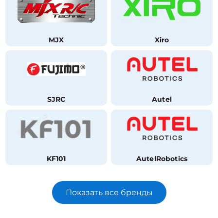
MJX
Xiro
SJRC
Autel
KF101
AutelRobotics
Показать все бренды